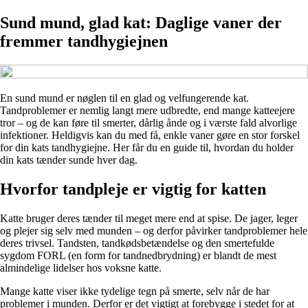
Sund mund, glad kat: Daglige vaner der
fremmer tandhygiejnen
En sund mund er nøglen til en glad og velfungerende kat.
Tandproblemer er nemlig langt mere udbredte, end mange katteejere
tror – og de kan føre til smerter, dårlig ånde og i værste fald alvorlige
infektioner. Heldigvis kan du med få, enkle vaner gøre en stor forskel
for din kats tandhygiejne. Her får du en guide til, hvordan du holder
din kats tænder sunde hver dag.
Hvorfor tandpleje er vigtig for katten
Katte bruger deres tænder til meget mere end at spise. De jager, leger
og plejer sig selv med munden – og derfor påvirker tandproblemer hele
deres trivsel. Tandsten, tandkødsbetændelse og den smertefulde
sygdom FORL (en form for tandnedbrydning) er blandt de mest
almindelige lidelser hos voksne katte.
Mange katte viser ikke tydelige tegn på smerte, selv når de har
problemer i munden. Derfor er det vigtigt at forebygge i stedet for at