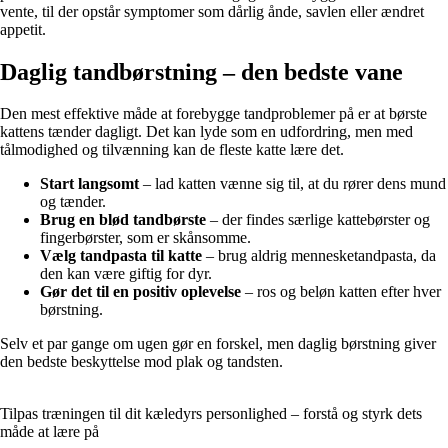
vente, til der opstår symptomer som dårlig ånde, savlen eller ændret
appetit.
Daglig tandbørstning – den bedste vane
Den mest effektive måde at forebygge tandproblemer på er at børste
kattens tænder dagligt. Det kan lyde som en udfordring, men med
tålmodighed og tilvænning kan de fleste katte lære det.
Start langsomt
– lad katten vænne sig til, at du rører dens mund
og tænder.
Brug en blød tandbørste
– der findes særlige kattebørster og
fingerbørster, som er skånsomme.
Vælg tandpasta til katte
– brug aldrig mennesketandpasta, da
den kan være giftig for dyr.
Gør det til en positiv oplevelse
– ros og beløn katten efter hver
børstning.
Selv et par gange om ugen gør en forskel, men daglig børstning giver
den bedste beskyttelse mod plak og tandsten.
Tilpas træningen til dit kæledyrs personlighed – forstå og styrk dets
måde at lære på