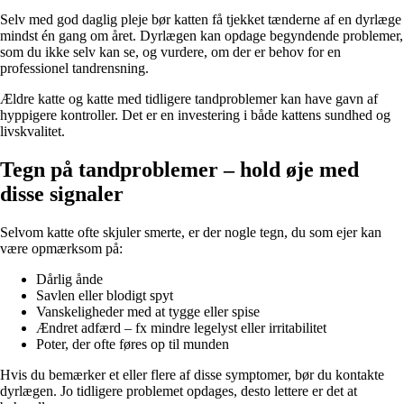
Selv med god daglig pleje bør katten få tjekket tænderne af en dyrlæge
mindst én gang om året. Dyrlægen kan opdage begyndende problemer,
som du ikke selv kan se, og vurdere, om der er behov for en
professionel tandrensning.
Ældre katte og katte med tidligere tandproblemer kan have gavn af
hyppigere kontroller. Det er en investering i både kattens sundhed og
livskvalitet.
Tegn på tandproblemer – hold øje med
disse signaler
Selvom katte ofte skjuler smerte, er der nogle tegn, du som ejer kan
være opmærksom på:
Dårlig ånde
Savlen eller blodigt spyt
Vanskeligheder med at tygge eller spise
Ændret adfærd – fx mindre legelyst eller irritabilitet
Poter, der ofte føres op til munden
Hvis du bemærker et eller flere af disse symptomer, bør du kontakte
dyrlægen. Jo tidligere problemet opdages, desto lettere er det at